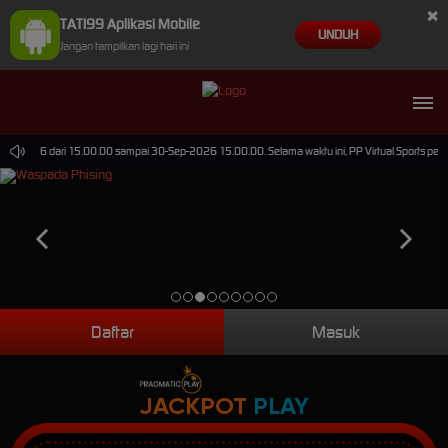
×
TATI99 Aplikasi Mobile
UNDUH
Jangan tampilkan lagi hari ini
-Jun-2026 dari 15.00.00 sampai 30-Sep-2026 15.00.00. Selama waktu ini, PP Virtual Sports per
Daftar
Masuk
JACKPOT
PLAY