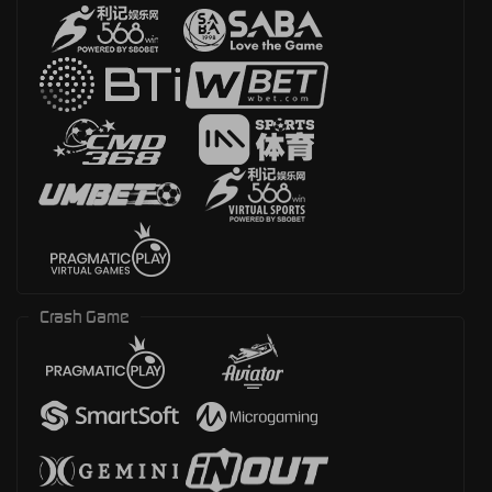
Crash Game