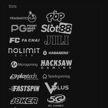
Slots