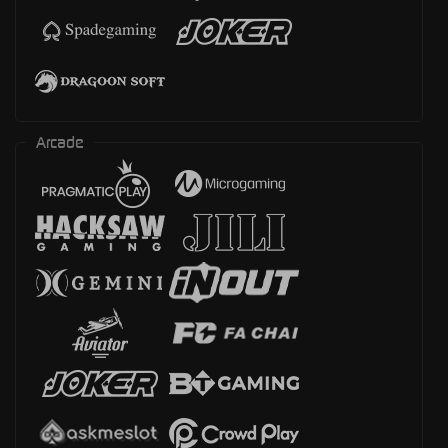
Arcade