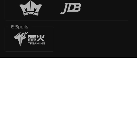
E-Sports