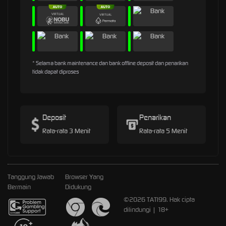
* Selama bank maintenance dan bank offline deposit dan penarikan
tidak dapat diproses
Deposit
Penarikan
Rata-rata 3 Menit
Rata-rata 5 Menit
Tanggung Jawab
Browser Yang
Bermain
Didukung
©2026 TATI99. Hak cipta
dilindungi | 18+