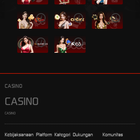
i
i
i
i
i
CASINO
CASINO
CASINO
Kebijaksanaan
Platform
Kategori
Dukungan
Komunitas