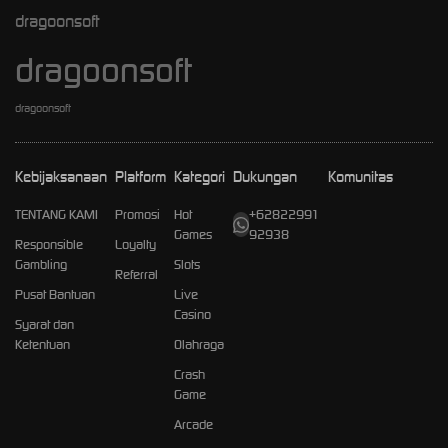
dragoonsoft
dragoonsoft
dragoonsoft
Kebijaksanaan
Platform
Kategori
Dukungan
Komunitas
TENTANG KAMI
Promosi
Hot
+62822991
Games
92938
Responsible
Loyalty
Gambling
Slots
Referral
Pusat Bantuan
Live
Casino
Syarat dan
Ketentuan
Olahraga
Crash
Game
Arcade