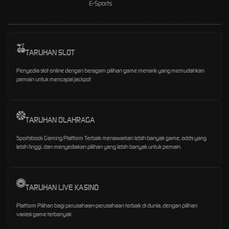
E-Sports
TARUHAN SLOT
Penyedia slot online dengan beragam pilihan game menarik yang memudahkan
pemain untuk mencapai jackpot
TARUHAN OLAHRAGA
Sportsbook Gaming Platform Terbaik menawarkan lebih banyak game, odds yang
lebih tinggi, dan menyediakan pilihan yang lebih banyak untuk pemain.
TARUHAN LIVE KASINO
Platform Pilihan bagi perusahaan-perusahaan terbaik di dunia, dengan pilihan
variasi game terbanyak