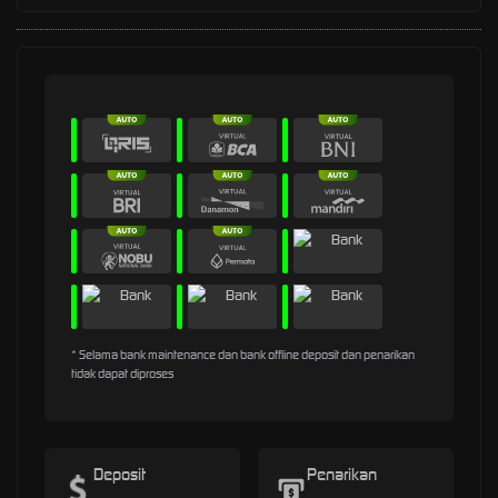
* Selama bank maintenance dan bank offline deposit dan penarikan
tidak dapat diproses
Deposit
Penarikan