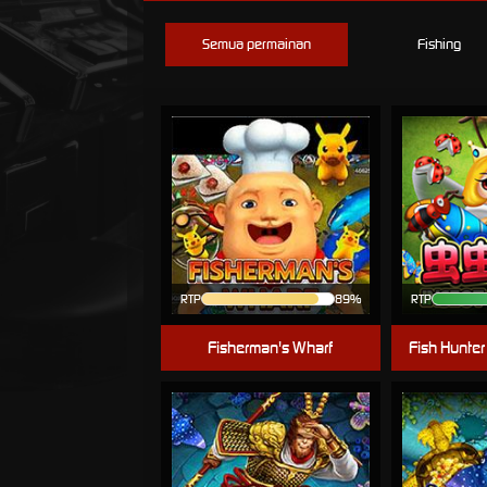
Semua permainan
Fishing
RTP
89%
RTP
Fisherman's Wharf
Fish Hunter