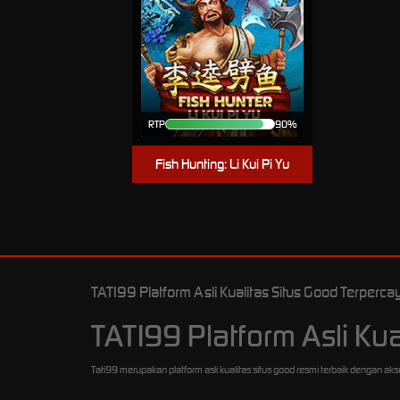
RTP
90%
Fish Hunting: Li Kui Pi Yu
TATI99 Platform Asli Kualitas Situs Good Terperca
TATI99 Platform Asli Ku
Tati99 merupakan platform asli kualitas situs good resmi terbaik dengan aks