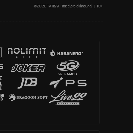
©2026 TATI99. Hak cipta dilindungi | 18+