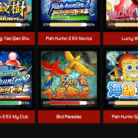
86%
RTP
86%
RTP
g: Yao Qian Shu
Fish Hunter 2 EX-Novice
Lucky W
93%
RTP
82%
RTP
r 2 EX-My Club
Bird Paradise
Fish Hunter 