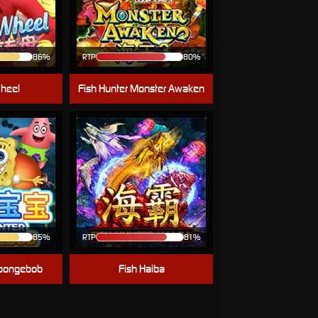
86%
RTP
80%
heel
Fish Hunter Monster Awaken
85%
RTP
81%
Spongebob
Fish Haiba